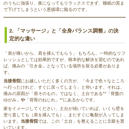
のうちに強張り、夜になってもリラックスできず、睡眠の質ま
で下げてしまうという悪循環に陥るのです。
2. 「マッサージ」と「全身バランス調整」の決
定的な違い
「肩が痛いから、肩を揉んでもらう」 もちろん、一時的なリフ
レッシュとしては効果的ですが、根本的な解決を望むのであれ
ば、痛みの「引き金」となっている場所を探る必要がありま
す。
当接骨院
にお越しいただく多くの方が、「今まで色々なところ
へ行ったけれど、すぐに戻ってしまう」と仰います。それは、
痛みの原因が「肩そのもの」ではなく、土台である**「骨盤の
ゆがみ」
や
「背骨のねじれ」**にあるからです。
家をイメージしてください。土台が傾いていれば、いくら壁を
塗り直しても（肩を揉んでも）、またすぐに亀裂が入ってしま
います。
当接骨院
では、この「土台」を整えることに主眼を置
いています。