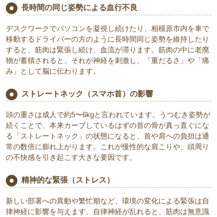
長時間の同じ姿勢による血行不良
デスクワークでパソコンを凝視し続けたり、相模原市内を車で
移動するドライバーの方のように長時間同じ姿勢を維持したり
すると、筋肉は緊張し続け、血流が滞ります。筋肉の中に老廃
物が蓄積されると、それが神経を刺激し、「重だるさ」や「痛
み」として脳に伝わります。
ストレートネック（スマホ首）の影響
頭の重さは成人で約5〜6kgと言われています。うつむき姿勢が
続くことで、本来カーブしているはずの首の骨が真っ直ぐにな
る「ストレートネック」の状態になると、首や肩への負担は通
常の数倍に膨れ上がります。これが慢性的な肩こりや、頭周り
の不快感を引き起こす大きな要因です。
精神的な緊張（ストレス）
新しい部署への異動や繁忙期など、環境の変化による緊張は自
律神経に影響を与えます。自律神経が乱れると、筋肉は無意識