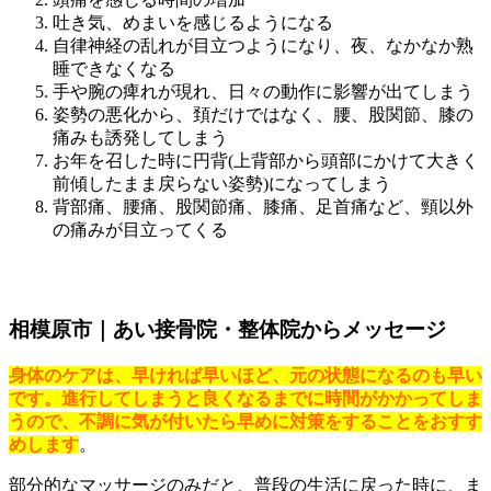
吐き気、めまいを感じるようになる
自律神経の乱れが目立つようになり、夜、なかなか熟
睡できなくなる
手や腕の痺れが現れ、日々の動作に影響が出てしまう
姿勢の悪化から、頚だけではなく、腰、股関節、膝の
痛みも誘発してしまう
お年を召した時に円背(上背部から頭部にかけて大きく
前傾したまま戻らない姿勢)になってしまう
背部痛、腰痛、股関節痛、膝痛、足首痛など、頸以外
の痛みが目立ってくる
相模原市｜あい接骨院・整体院からメッセージ
身体のケアは、早ければ早いほど、元の状態になるのも早い
です。進行してしまうと良くなるまでに時間がかかってしま
うので、不調に気が付いたら早めに対策をすることをおすす
めします
。
部分的なマッサージのみだと、普段の生活に戻った時に、ま