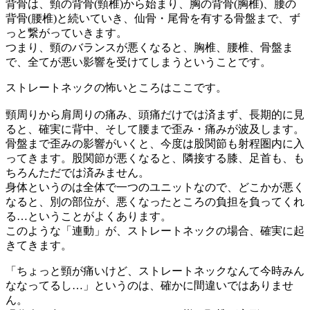
背骨は、頸の背骨(頸椎)から始まり、胸の背骨(胸椎)、腰の
背骨(腰椎)と続いていき、仙骨・尾骨を有する骨盤まで、ず
っと繋がっていきます。
つまり、頸のバランスが悪くなると、胸椎、腰椎、骨盤ま
で、全てが悪い影響を受けてしまうということです。
ストレートネックの怖いところはここです。
頸周りから肩周りの痛み、頭痛だけでは済まず、長期的に見
ると、確実に背中、そして腰まで歪み・痛みが波及します。
骨盤まで歪みの影響がいくと、今度は股関節も射程圏内に入
ってきます。股関節が悪くなると、隣接する膝、足首も、も
ちろんただでは済みません。
身体というのは全体で一つのユニットなので、どこかが悪く
なると、別の部位が、悪くなったところの負担を負ってくれ
る…ということがよくあります。
このような「連動」が、ストレートネックの場合、確実に起
きてきます。
「ちょっと頸が痛いけど、ストレートネックなんて今時みん
ななってるし…」というのは、確かに間違いではありませ
ん。