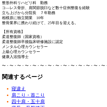
整形外科リハビリ科 勤務
コ―レス骨折、肩関節脱臼など数十症例整復を経験
立ち上げから分院長 ７年勤務
相模原に独立開業 10年
整骨業界に携わり続けて、25年目を迎える。
【所有資格】
柔道整復師（国家資格）
柔道整復師卒後臨床研修施設に認定
メンタル心理カウンセラー
上級心理カウンセラー
健康入浴指導士
〜・〜・〜・〜・〜・〜・〜・〜・〜・〜・〜・〜・〜・〜
関連するページ
寝違え
肩こり・首こり
四十肩・五十肩