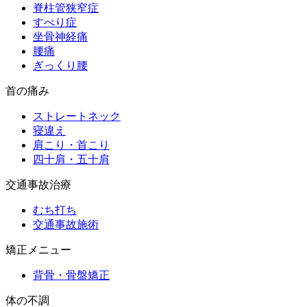
脊柱管狭窄症
すべり症
坐骨神経痛
腰痛
ぎっくり腰
首の痛み
ストレートネック
寝違え
肩こり・首こり
四十肩・五十肩
交通事故治療
むち打ち
交通事故施術
矯正メニュー
背骨・骨盤矯正
体の不調