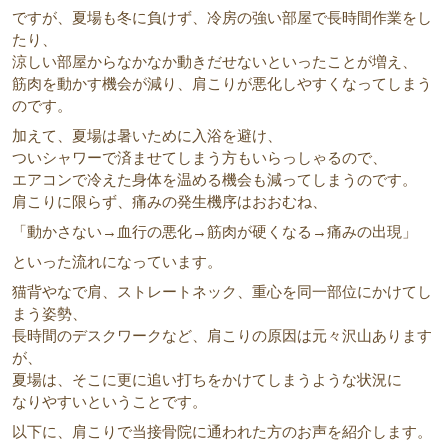
ですが、夏場も冬に負けず、冷房の強い部屋で長時間作業をし
たり、
涼しい部屋からなかなか動きだせないといったことが増え、
筋肉を動かす機会が減り、肩こりが悪化しやすくなってしまう
のです。
加えて、夏場は暑いために入浴を避け、
ついシャワーで済ませてしまう方もいらっしゃるので、
エアコンで冷えた身体を温める機会も減ってしまうのです。
肩こりに限らず、痛みの発生機序はおおむね、
「動かさない→血行の悪化→筋肉が硬くなる→痛みの出現」
といった流れになっています。
猫背やなで肩、ストレートネック、重心を同一部位にかけてし
まう姿勢、
長時間のデスクワークなど、肩こりの原因は元々沢山あります
が、
夏場は、そこに更に追い打ちをかけてしまうような状況に
なりやすいということです。
以下に、肩こりで当接骨院に通われた方のお声を紹介します。